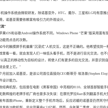
Phone手机操作系统由微软研发，除诺基亚外，HTC、戴尔、三星和LG均
滑，诺基亚需要依赖富有吸引力的外观设计。
流”
iOS和谷歌Android操作系统不同，Windows Phone “芒果”版采
功能而点击的次数。
如今的触摸屏手机偏重“沉浸式”人机交互，这是不正确的。他希望找到一
馆里看一看，就会发现人们一味低头看手机，而不是进行目光交流，也不
“以真正的移动性为目标的设计，将使人们有更多的目光交流，并意识到自
就会爱上它。”
个月前加入诺基亚，是该公司首位直接向CEO斯蒂芬·埃洛普(Stephen 
件设计能力。
经典机型，包括曾在电影《黑客帝国》中亮相的8110、全球首部智能手机90
无数辉煌的老牌手机厂商也曾多次失误：在摩托罗拉Razr系列翻盖手机大
7年发布首款iPhone，重新定义整个手机市场后，反应迟缓的诺基亚仍然死
亚共发布28款机型，总出货量逾4.53亿部。然而，今年第二季度，该公司在