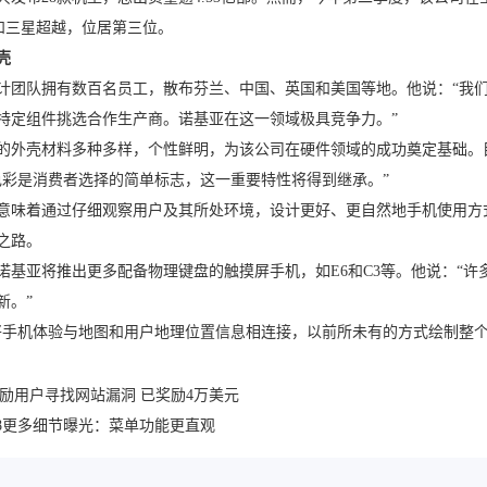
果和三星超越，位居第三位。
壳
计团队拥有数百名员工，散布芬兰、中国、英国和美国等地。他说：“我
特定组件挑选合作生产商。诺基亚在这一领域极具竞争力。”
的外壳材料多种多样，个性鲜明，为该公司在硬件领域的成功奠定基础。
色彩是消费者选择的简单标志，这一重要特性将得到继承。”
意味着通过仔细观察用户及其所处环境，设计更好、更自然地手机使用方
之路。
诺基亚将推出更多配备物理键盘的触摸屏手机，如E6和C3等。他说：“许
新。”
将手机体验与地图和用户地理位置信息相连接，以前所未有的方式绘制整个
ok鼓励用户寻找网站漏洞 已奖励4万美元
ws 8更多细节曝光：菜单功能更直观