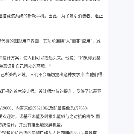
有意推出搭载该系统的新款手机。因此，为了吸引消费者、阻止
用富有现代感的图形用户界面，其功能围绕“人”而非“应用”，减
种设计方案，使人们可以抬起头来。他说：“如果你到赫
会意识到自己所处的环境。”
己所处的环境。人们不会确切提出这种要求;但当他们得
Elop)汇报的首席设计师。设计师地位的提升，反映了诺基亚
00、内置天线的3210以及配备摄像头的7650。
受欢迎时，诺基亚未能及时推出能够与之对抗的机型;而
守传统设计，并没有推出触摸屏机型。
全球智能机市场的份额已经从去年同期的38.1%暴跌至