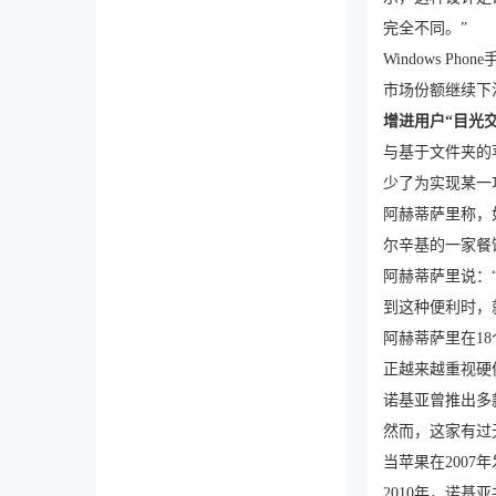
完全不同。”
Windows 
市场份额继续下
增进用户“目光交
与基于文件夹的苹果
少了为实现某一
阿赫蒂萨里称，
尔辛基的一家餐
阿赫蒂萨里说：
到这种便利时，
阿赫蒂萨里在18
正越来越重视硬
诺基亚曾推出多款
然而，这家有过
当苹果在200
2010年，诺基