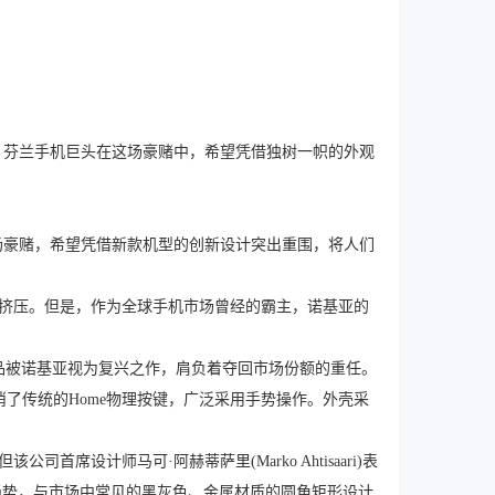
能机，芬兰手机巨头在这场豪赌中，希望凭借独树一帜的外观
行一场豪赌，希望凭借新款机型的创新设计突出重围，将人们
手机的挤压。但是，作为全球手机市场曾经的霸主，诺基亚的
这款产品被诺基亚视为复兴之作，肩负着夺回市场份额的重任。
了传统的Home物理按键，广泛采用手势操作。外壳采
席设计师马可·阿赫蒂萨里(Marko Ahtisaari)表
趋势，与市场中常见的黑灰色、金属材质的圆角矩形设计