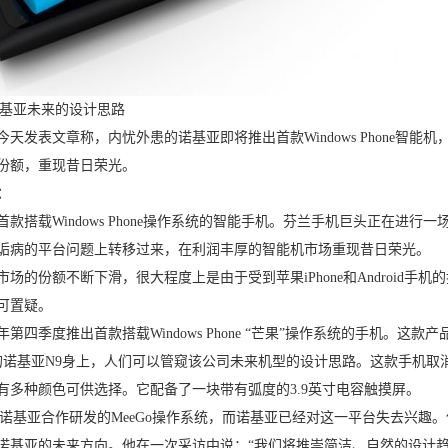
诺基亚未来的设计思路
天发表文章称，内忧外患的诺基亚即将推出首款Windows Phone智
份额，重现昔日荣光。
：
款搭载Windows Phone操作系统的智能手机。芬兰手机巨头正在进
诟病的平台问题上转移过来，在利润丰厚的智能机市场重现昔日荣光。
场的份额不断下滑，很大程度上是由于受到苹果iPhone和Android
可置疑。
第四季度推出首款搭载Windows Phone “芒果”操作系统的手机。
的诺基亚N9身上，人们可以管窥该公司未来机型的设计思路。这款手机取消
有多种颜色可供选择。它配备了一块带有弧度的3.9英寸电容触摸屏。
诺基亚合作研发的MeeGo操作系统，而诺基亚已经对这一平台失去兴趣。但该公司首
诺基亚的未来方向。他在一次采访中说：“我们将推崇简洁、自然的设计