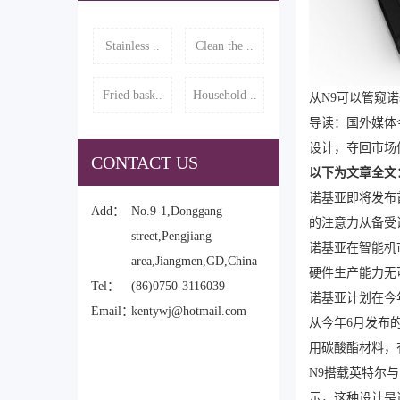
Stainless ..
Clean the ..
Fried bask..
Household ..
从N9可以管窥
导读：国外媒体今
设计，夺回市场
CONTACT US
以下为文章全文
诺基亚即将发布首
Add：
No.9-1,Donggang
的注意力从备受
street,Pengjiang
诺基亚在智能机市
area,Jiangmen,GD,China
硬件生产能力无
Tel：
(86)0750-3116039
诺基亚计划在今年
Email：
kentywj@hotmail.com
从今年6月发布
用碳酸酯材料，
N9搭载英特尔与
示，这种设计是