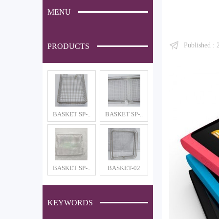
MENU
Published :
PRODUCTS
BASKET SP-..
BASKET SP-..
BASKET SP-..
BASKET-02
KEYWORDS